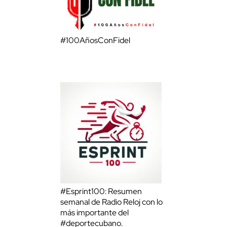
#100AñosConFidel
#Esprint100: Resumen
semanal de Radio Reloj con lo
más importante del
#deportecubano.