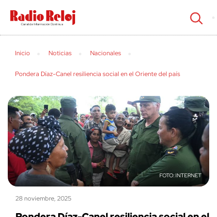
cerrar
Inicio
Noticias
Nacionales
Pondera Díaz-Canel resiliencia social en el Oriente del país
INTERNET
28 noviembre, 2025
Pondera Díaz-Canel resiliencia social en el