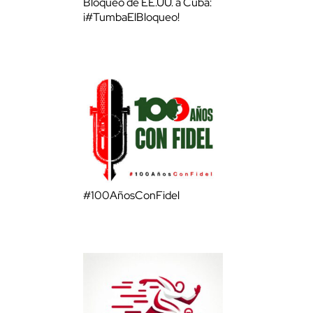
Bloqueo de EE.UU. a Cuba:
¡#TumbaElBloqueo!
#100AñosConFidel