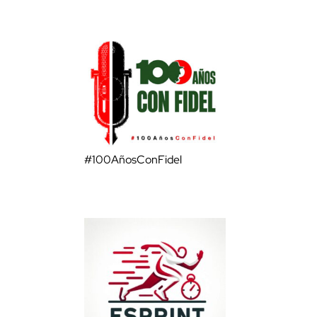
#100AñosConFidel