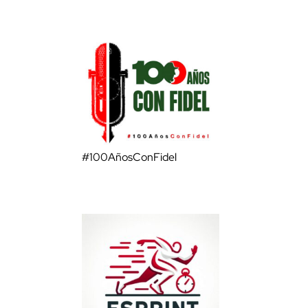
#100AñosConFidel