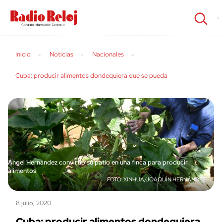
cerrar
Inicio
Noticias
Nacionales
Cuba; producir alimentos dondequiera que se pueda
Ángel Hernández convirtió su patio en una finca para producir
alimentos
XINHUA/JOAQUÍN HERNÁNDEZ
8 julio, 2020
Cuba; producir alimentos dondequiera