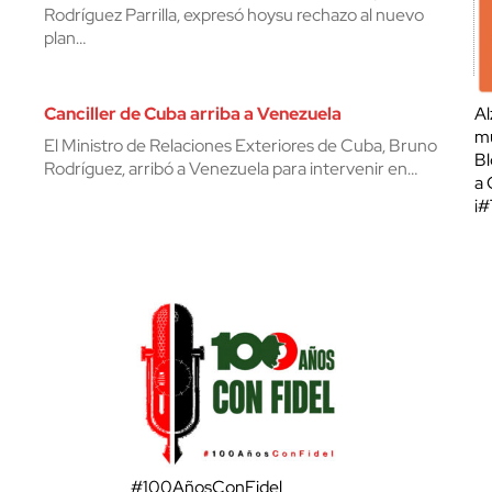
Rodríguez Parrilla, expresó hoysu rechazo al nuevo
plan…
Canciller de Cuba arriba a Venezuela
Al
mu
El Ministro de Relaciones Exteriores de Cuba, Bruno
Bl
Rodríguez, arribó a Venezuela para intervenir en…
a 
¡
#100AñosConFidel