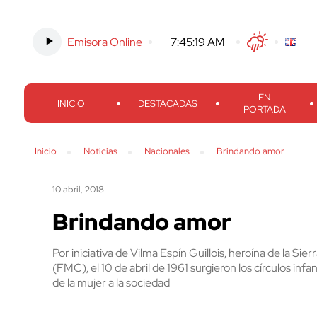
Emisora Online
-
7:45:20 AM
Twitter
Facebook
Threads
Inst
EN
INICIO
DESTACADAS
PORTADA
Inicio
Noticias
Nacionales
Brindando amor
10 abril, 2018
Brindando amor
Por iniciativa de Vilma Espí­n Guillois, heroína de la S
(FMC), el 10 de abril de 1961 surgieron los círculos infa
de la mujer a la sociedad