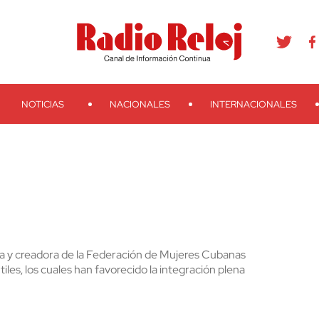
agram
Youtube
Telegram
Teveo
Ivoox
RSS
Search
NOTICIAS
NACIONALES
INTERNACIONALES
ierra y creadora de la Federación de Mujeres Cubanas
ntiles, los cuales han favorecido la integración plena