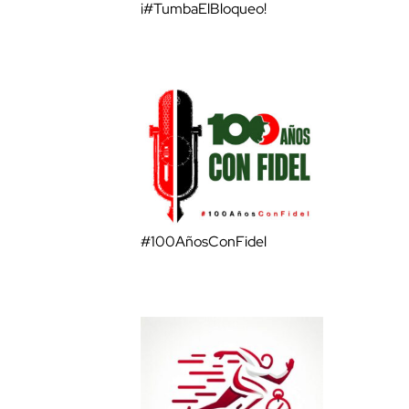
¡#TumbaElBloqueo!
#100AñosConFidel