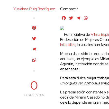
Yuslaime Puig Rodrí­guez
Compartir
Facebook
Twitter
Telegram
WhatsApp
Facebook
Por iniciativa de
Vilma Espí­
Twitter
Federación de Mujeres Cubana
infantiles
, los cuales han favo
Telegram
Muchas han sido las educador
actuales, un ejemplo es Miria
WhatsApp
Agustín, institución donde se
enseñanza.
Para esta dulce mujer trabajar
0
un orgullo ver como sus anti
La preparación constante y so
COMENTARIOS
decir de Miriam Casado no de
de ello depende en gran medi