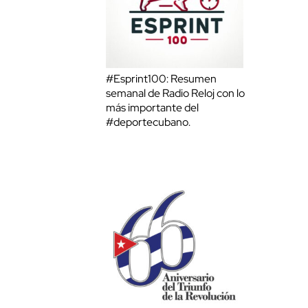
#Esprint100: Resumen
semanal de Radio Reloj con lo
más importante del
#deportecubano.