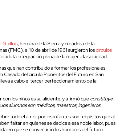
n Guillois
, heroína de la Sierra y creadora de la
s (FMC), el 10 de abril de 1961 surgieron los
círculos
recido la integración plena de la mujer a la sociedad.
as que han contribuido a formar los profesionales
m Casado del cí­rculo Pioneritos del Futuro en San
 lleva a cabo el tercer perfeccionamiento de la
 con los niños es su aliciente, y afirmó que
constituye
guos alumnos son médicos, maestros, ingenieros.
bre todo el amor por los infantes son requisitos que al
ben faltar en quienes se dedica a esa noble labor, pues
da en que se convertirán los hombres del futuro.