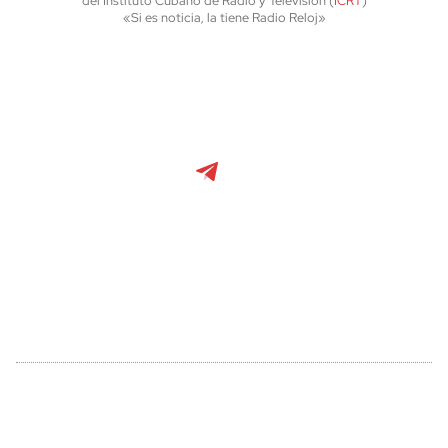
del Instituto Cubano de Radio y Televisión (
ICRT
)
«Si es noticia, la tiene Radio Reloj»