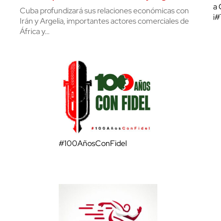
a 
Cuba profundizará sus relaciones económicas con
¡
Irán y Argelia, importantes actores comerciales de
África y…
#100AñosConFidel