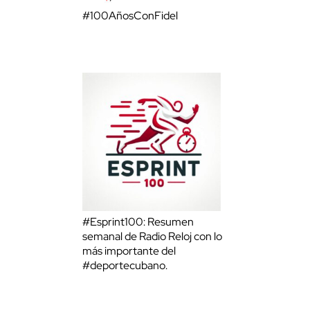
#100AñosConFidel
#Esprint100: Resumen
semanal de Radio Reloj con lo
más importante del
#deportecubano.