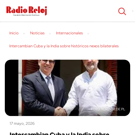
cerrar
Inicio
Noticias
Internacionales
Intercambian Cuba y la India sobre históricos nexos bilaterales
TOMADA DE PL
17 mayo, 2026
Intercambian Cuba y la India sobre