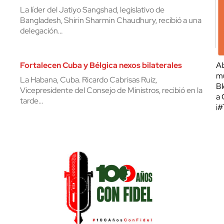
La líder del Jatiyo Sangshad, legislativo de
Bangladesh, Shirin Sharmin Chaudhury, recibió a una
delegación…
Fortalecen Cuba y Bélgica nexos bilaterales
Al
mu
La Habana, Cuba. Ricardo Cabrisas Ruiz,
Bl
Vicepresidente del Consejo de Ministros, recibió en la
a 
tarde…
¡