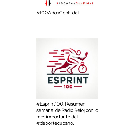
#100AñosConFidel
#Esprint100: Resumen
semanal de Radio Reloj con lo
más importante del
#deportecubano.