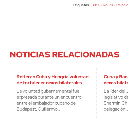
Etiquetas:
Cuba
-
Nauru
-
Relacio
NOTICIAS RELACIONADAS
Reiteran Cuba y Hungría voluntad
Cuba y Ban
de fortalecer nexos bilaterales
nexos bilat
La voluntad gubernamental fue
La líder del
expresada durante un encuentro
legislativo 
entre el embajador cubano de
Sharmin Cha
Budapest, Guillermo…
delegación