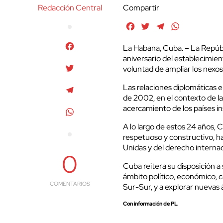
Redacción Central
Compartir
Facebook
Twitter
Telegram
WhatsApp
Facebook
La Habana, Cuba. – La Repúbl
aniversario del establecimient
Twitter
voluntad de ampliar los nexos
Las relaciones diplomáticas 
Telegram
de 2002, en el contexto de la
acercamiento de los países ins
WhatsApp
A lo largo de estos 24 años,
respetuoso y constructivo, ha
Unidas y del derecho internac
0
Cuba reitera su disposición a
ámbito político, económico, co
COMENTARIOS
Sur-Sur, y a explorar nuevas 
Con información de PL