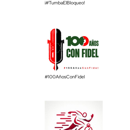
¡#TumbaElBloqueo!
#100AñosConFidel