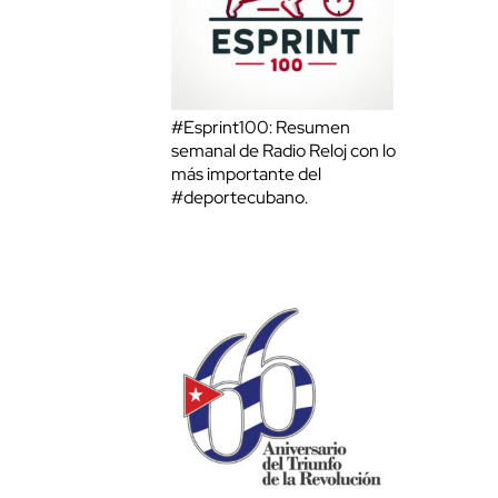
#Esprint100: Resumen
semanal de Radio Reloj con lo
más importante del
#deportecubano.