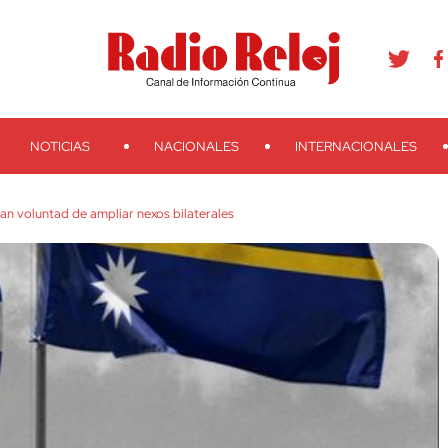
agram
Youtube
Telegram
Teveo
Ivoox
RSS
Search
NOTICIAS
NACIONALES
INTERNACIONALES
an voluntad de ampliar nexos bilaterales