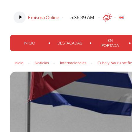
Emisora Online
-
5:36:40 AM
Twitter
Facebook
Threads
Inst
EN
INICIO
DESTACADAS
PORTADA
Inicio
Noticias
Internacionales
Cuba y Nauru ratific