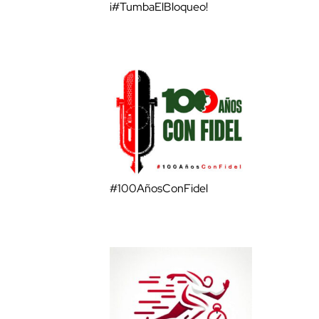
¡#TumbaElBloqueo!
#100AñosConFidel