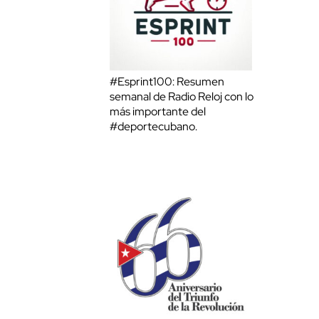
#Esprint100: Resumen
semanal de Radio Reloj con lo
más importante del
#deportecubano.