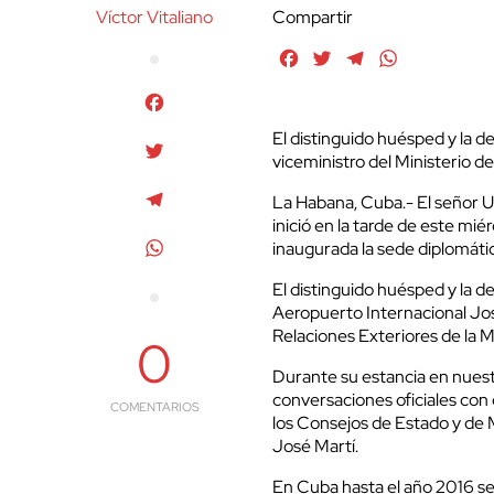
Víctor Vitaliano
Compartir
Facebook
Twitter
Telegram
WhatsApp
Facebook
El distinguido huésped y la d
Twitter
viceministro del Ministerio d
Telegram
La Habana, Cuba.- El señor U
inició en la tarde de este miér
WhatsApp
inaugurada la sede diplomática
El distinguido huésped y la d
Aeropuerto Internacional José
Relaciones Exteriores de la M
0
Durante su estancia en nuest
conversaciones oficiales con 
COMENTARIOS
los Consejos de Estado y de 
José Martí.
En Cuba hasta el año 2016 s