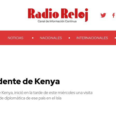
agram
Youtube
Telegram
Teveo
Ivoox
RSS
Search
NOTICIAS
NACIONALES
INTERNACIONALES
sidente de Kenya
Kenya, inició en la tarde de este miércoles una visita
de diplomática de ese país en el Isla