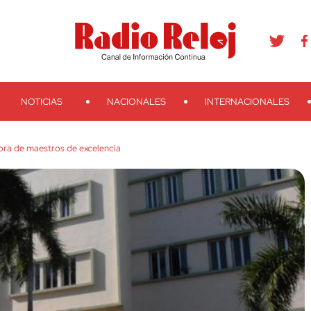
agram
Youtube
Telegram
Teveo
Ivoox
RSS
Search
NOTICIAS
NACIONALES
INTERNACIONALES
ra de maestros de excelencia