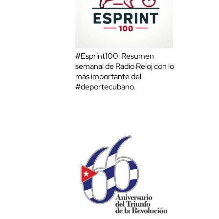
#Esprint100: Resumen
semanal de Radio Reloj con lo
más importante del
#deportecubano.