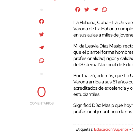
Facebook
Twitter
Telegram
WhatsApp
Facebook
La Habana, Cuba.- La Univer
Varona de La Habana cumple 
Twitter
en sus aulas a miles de jóve
Milda Lesvia Díaz Masip, rect
Telegram
que el plantel forma hombre
profesionalidad, rigor y cali
WhatsApp
del Sistema Nacional de Educ
Puntualizó, además, que La U
Varona arriba a sus 61 años 
0
acreditados de excelencia y c
estudiantiles.
COMENTARIOS
Significó Díaz Masip que hoy 
profesional y continua de su
Etiquetas:
Educación Superior
-