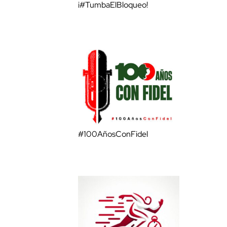
¡#TumbaElBloqueo!
#100AñosConFidel