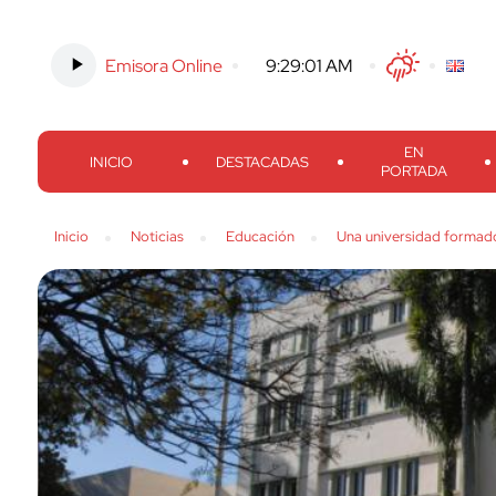
Emisora Online
-
9:29:02 AM
Twitter
Facebook
Threads
Inst
EN
INICIO
DESTACADAS
PORTADA
Inicio
Noticias
Educación
Una universidad formado