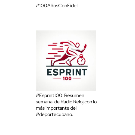
#100AñosConFidel
#Esprint100: Resumen
semanal de Radio Reloj con lo
más importante del
#deportecubano.