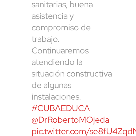
sanitarias, buena
asistencia y
compromiso de
trabajo.
Continuaremos
atendiendo la
situación constructiva
de algunas
instalaciones.
#CUBAEDUCA
@DrRobertoMOjeda
pic.twitter.com/se8fU4Zqd