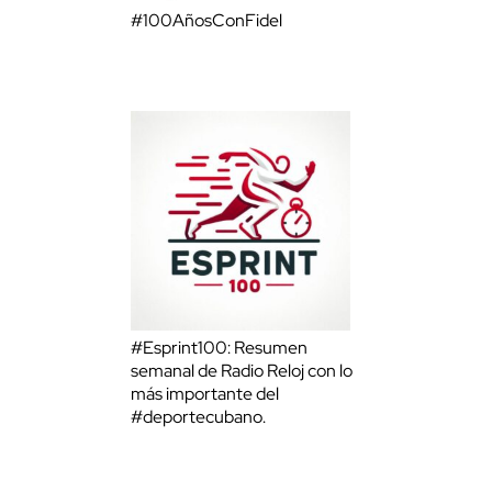
#100AñosConFidel
#Esprint100: Resumen
semanal de Radio Reloj con lo
más importante del
#deportecubano.