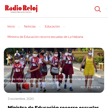
cerrar
Inicio
Noticias
Educación
Ministra de Educación recorre escuelas de La Habana
Miles de niños y jóvenes de La Habana regresaron a las escuelas
bajo normas sanitarias por la Covid-19
TWITTER
3 noviembre, 2020
Ministra de Educación recorre escuelas