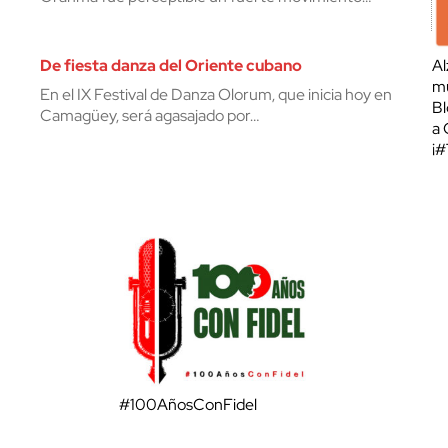
De fiesta danza del Oriente cubano
Al
mu
En el IX Festival de Danza Olorum, que inicia hoy en
Bl
Camagüey, será agasajado por…
a 
¡
#100AñosConFidel