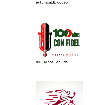
¡#TumbaElBloqueo!
#100AñosConFidel