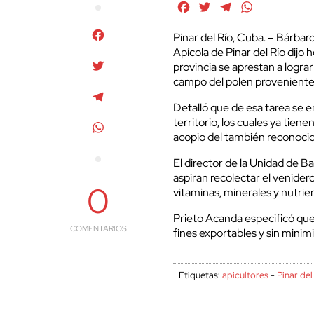
Facebook
Twitter
Telegram
WhatsApp
Facebook
Pinar del Río, Cuba. – Bárbar
Apícola de Pinar del Río dijo 
Twitter
provincia se aprestan a logra
campo del polen proveniente 
Telegram
Detalló que de esa tarea se e
territorio, los cuales ya tien
WhatsApp
acopio del también reconocid
El director de la Unidad de Ba
aspiran recolectar el venidero
0
vitaminas, minerales y nutrie
Prieto Acanda especificó que
COMENTARIOS
fines exportables y sin minimiz
Etiquetas:
apicultores
-
Pinar del