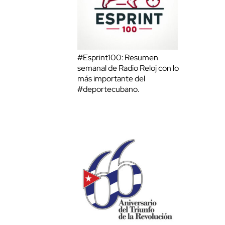
#Esprint100: Resumen
semanal de Radio Reloj con lo
más importante del
#deportecubano.