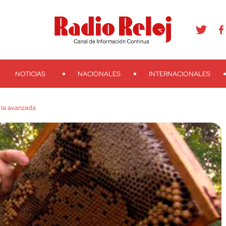
agram
Youtube
Telegram
Teveo
Ivoox
RSS
Search
NOTICIAS
NACIONALES
INTERNACIONALES
 la avanzada