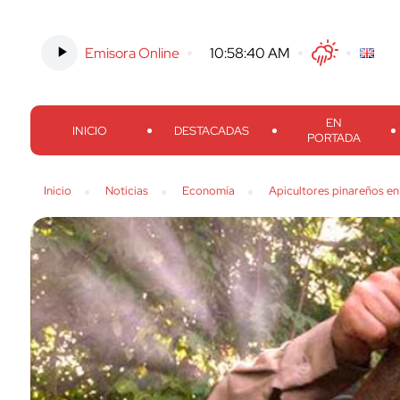
Emisora Online
-
10:58:41 AM
Twitter
Facebook
Threads
Inst
EN
INICIO
DESTACADAS
PORTADA
Inicio
Noticias
Economía
Apicultores pinareños en