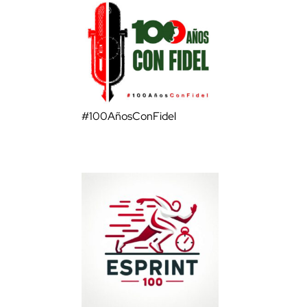
#100AñosConFidel