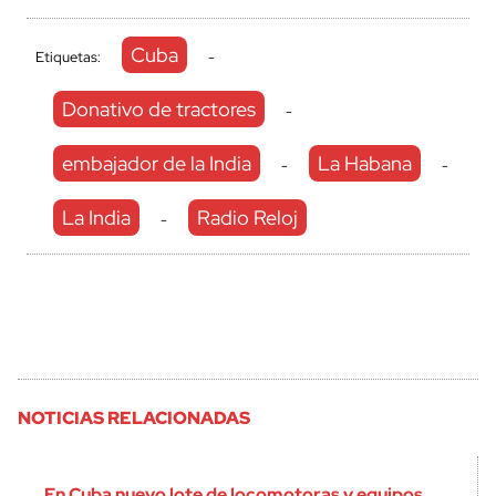
Cuba
Etiquetas:
-
Donativo de tractores
-
embajador de la India
La Habana
-
-
La India
Radio Reloj
-
NOTICIAS RELACIONADAS
En Cuba nuevo lote de locomotoras y equipos