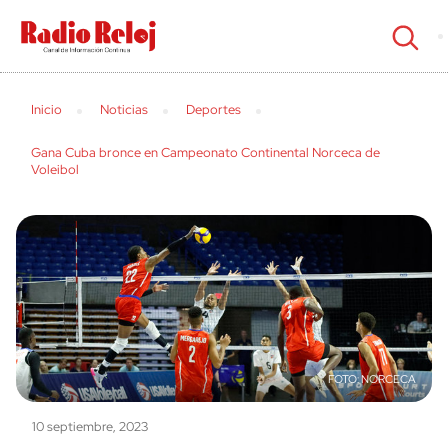
cerrar
Inicio
Noticias
Deportes
Gana Cuba bronce en Campeonato Continental Norceca de
Voleibol
NORCECA
10 septiembre, 2023