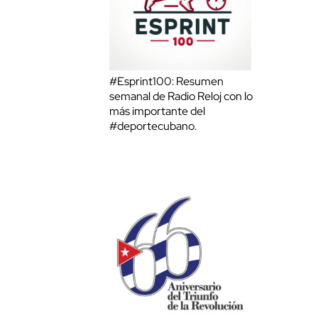
#Esprint100: Resumen
semanal de Radio Reloj con lo
más importante del
#deportecubano.