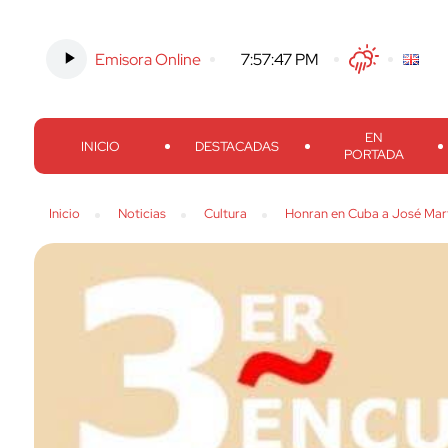
Emisora Online
-
7:57:48 PM
Twitter
Facebook
Threads
Inst
EN
INICIO
DESTACADAS
PORTADA
Inicio
Noticias
Cultura
Honran en Cuba a José Martí