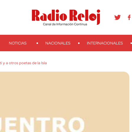
agram
Youtube
Telegram
Teveo
Ivoox
RSS
Search
NOTICIAS
NACIONALES
INTERNACIONALES
 y a otros poetas de la Isla