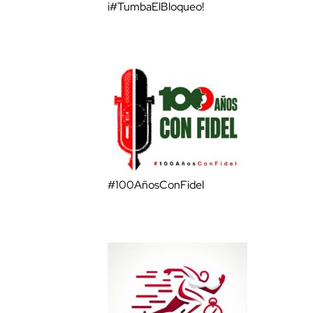
¡#TumbaElBloqueo!
#100AñosConFidel