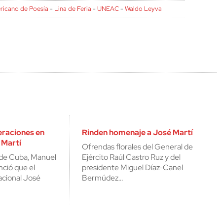
ericano de Poesía
-
Lina de Feria
-
UNEAC
-
Waldo Leyva
eraciones en
Rinden homenaje a José Martí
 Martí
Ofrendas florales del General de
o de Cuba, Manuel
Ejército Raúl Castro Ruz y del
nció que el
presidente Miguel Díaz-Canel
acional José
Bermúdez…