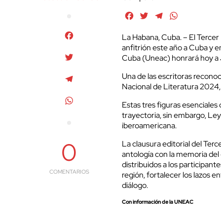
Facebook
Twitter
Telegram
WhatsApp
Facebook
La Habana, Cuba. – El Terce
anfitrión este año a Cuba y e
Twitter
Cuba (Uneac) honrará hoy a Jo
Una de las escritoras reconoc
Telegram
Nacional de Literatura 2024, 
WhatsApp
Estas tres figuras esenciales
trayectoria, sin embargo, Leyv
iberoamericana.
0
La clausura editorial del Te
antología con la memoria del
distribuidos a los participant
COMENTARIOS
región, fortalecer los lazos e
diálogo.
Con información de la UNEAC