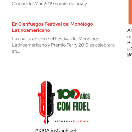
Ciudad del Mar 2019 comienza hoy, y…
En Cienfuegos Festival del Monólogo
Latinoamericano
Al
mu
La cuarta edición del Festival del Monólogo
Bl
Latinoamericano y Premio Terry 2019 se celebrara
a 
en…
¡
#100AñosConFidel