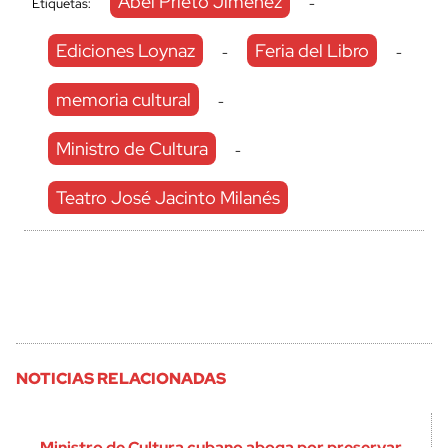
Abel Prieto Jiménez
Etiquetas:
-
Ediciones Loynaz
Feria del Libro
-
-
memoria cultural
-
Ministro de Cultura
-
Teatro José Jacinto Milanés
NOTICIAS RELACIONADAS
Ministro de Cultura cubano aboga por preservar