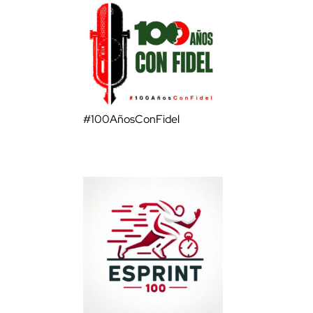
#100AñosConFidel