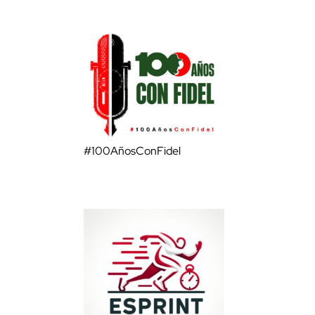
#100AñosConFidel