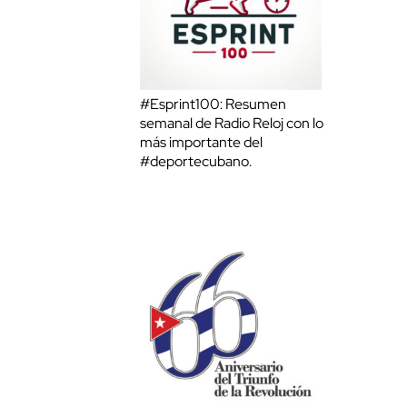
#Esprint100: Resumen
semanal de Radio Reloj con lo
más importante del
#deportecubano.