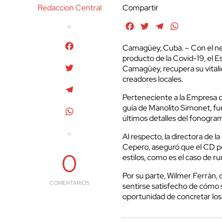
Redaccion Central
Compartir
Facebook
Twitter
Telegram
WhatsApp
Facebook
Camagüey, Cuba. – Con el nec
producto de la Covid-19, el 
Twitter
Camagüey, recupera su vital
creadores locales.
Telegram
Perteneciente a la Empresa 
guía de Manolito Simonet, fun
WhatsApp
últimos detalles del fonogra
Al respecto, la directora de l
Cepero, aseguró que el CD po
0
estilos, como es el caso de r
Por su parte, Wilmer Ferrán,
COMENTARIOS
sentirse satisfecho de cómo s
oportunidad de concretar los p