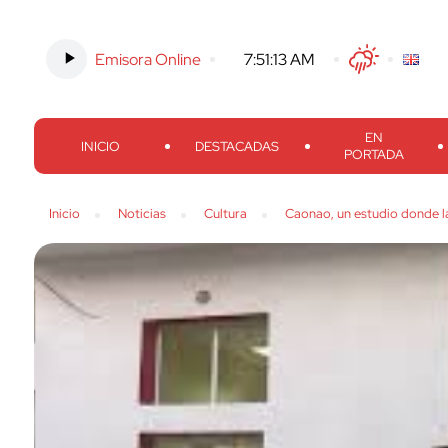
Emisora Online
-
7:51:14 AM
Twitter
Facebook
Threads
Inst
EN
INICIO
DESTACADAS
PORTADA
Inicio
Noticias
Cultura
Caonao, un estudio donde l