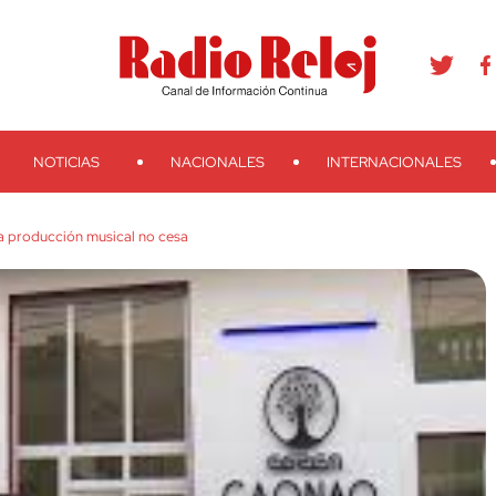
agram
Youtube
Telegram
Teveo
Ivoox
RSS
Search
NOTICIAS
NACIONALES
INTERNACIONALES
a producción musical no cesa