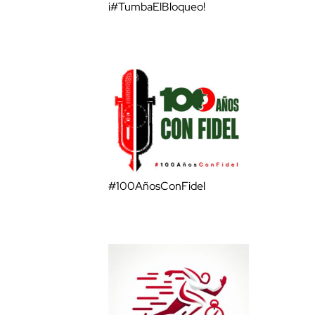
¡#TumbaElBloqueo!
#100AñosConFidel