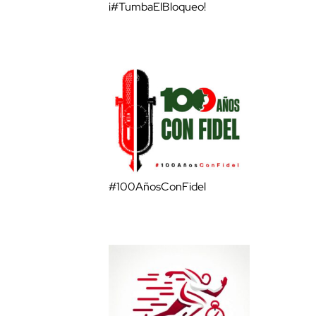
¡#TumbaElBloqueo!
#100AñosConFidel