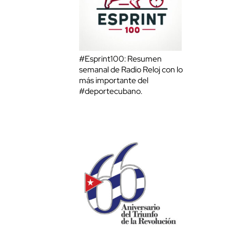
#Esprint100: Resumen
semanal de Radio Reloj con lo
más importante del
#deportecubano.