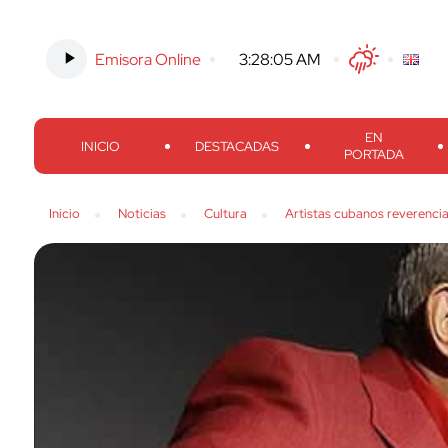
Emisora Online
-
3:28:06 AM
Twitter
Facebook
Threads
Inst
EN
INICIO
DESTACADAS
PORTADA
Inicio
Noticias
Cultura
Artistas cubanos reverenci