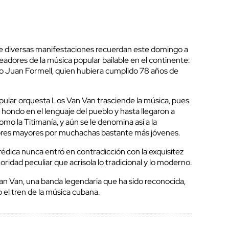
de diversas manifestaciones recuerdan este domingo a
adores de la música popular bailable en el continente:
no Juan Formell, quien hubiera cumplido 78 años de
opular orquesta Los Van Van trasciende la música, pues
hondo en el lenguaje del pueblo y hasta llegaron a
o la Titimanía, y aún se le denomina así a la
bres mayores por muchachas bastante más jóvenes.
édica nunca entró en contradicción con la exquisitez
ridad peculiar que acrisola lo tradicional y lo moderno.
n Van, una banda legendaria que ha sido reconocida,
o el tren de la música cubana.