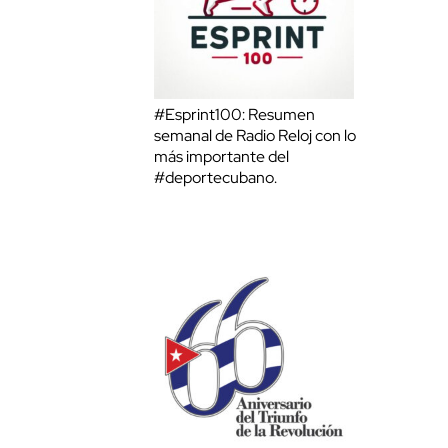
#Esprint100: Resumen
semanal de Radio Reloj con lo
más importante del
#deportecubano.