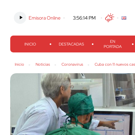
Emisora Online
-
3:56:15 PM
Twitter
Facebook
Threads
Inst
EN
INICIO
DESTACADAS
PORTADA
Inicio
Noticias
Coronavirus
Cuba con 11 nuevos cas