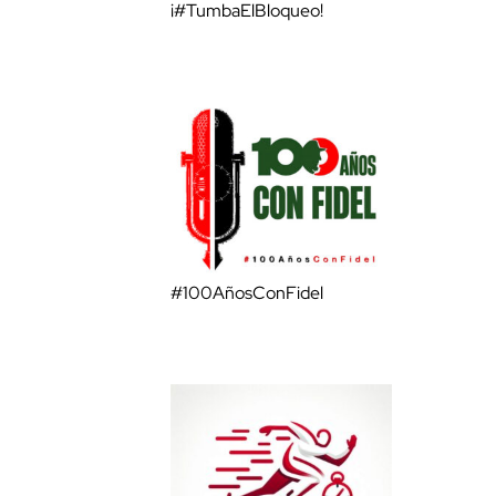
¡#TumbaElBloqueo!
#100AñosConFidel