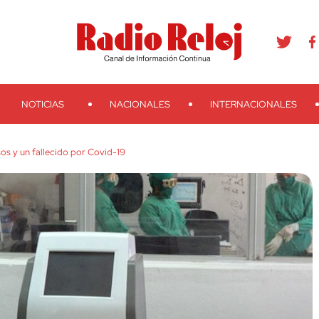
agram
Youtube
Telegram
Teveo
Ivoox
RSS
Search
NOTICIAS
NACIONALES
INTERNACIONALES
os y un fallecido por Covid-19