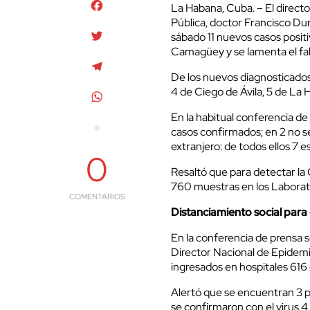
Facebook
La Habana, Cuba. – El directo
Pública, doctor Francisco Du
Twitter
sábado 11 nuevos casos positi
Camagüey y se lamenta el fal
Telegram
De los nuevos diagnosticados,
4 de Ciego de Ávila, 5 de La
WhatsApp
En la habitual conferencia de
casos confirmados; en 2 no se
extranjero: de todos ellos 7 
0
Resaltó que para detectar la
760 muestras en los Laborato
COMENTARIOS
Distanciamiento social para
En la conferencia de prensa 
Director Nacional de Epidem
ingresados en hospitales 616 
Alertó que se encuentran 3 pa
se confirmaron con el virus 4