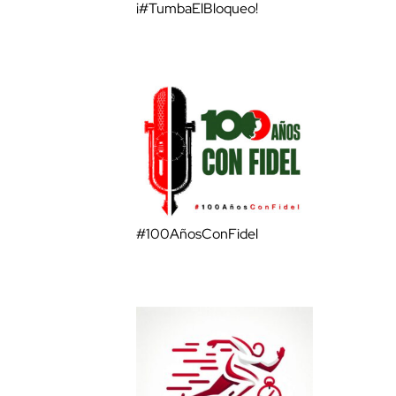
¡#TumbaElBloqueo!
#100AñosConFidel