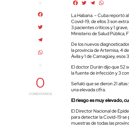
Facebook
Twitter
Telegram
WhatsApp
Facebook
La Habana. – Cuba reportó al 
Covid-19, de ellos 3 son extr
Twitter
3 pacientes críticos y 1 grave
Ministerio de Salud Pública, 
Telegram
De los nuevos diagnosticados,
la provincia de Artemisa, 4 de
WhatsApp
Ávila y 1 de Camagüey, esos 
El doctor Durán dijo que 52 
la fuente de infección y 3 con
0
Señaló que se dieron 21 altas
una elevada cifra.
COMENTARIOS
El riesgo es muy elevado, c
El Director Nacional de Epid
para detectar la Covid-19 se 
muestras de todas las provinc