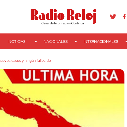
agram
Youtube
Telegram
Teveo
Ivoox
RSS
Search
NOTICIAS
NACIONALES
INTERNACIONALES
uevos casos y ningún fallecido