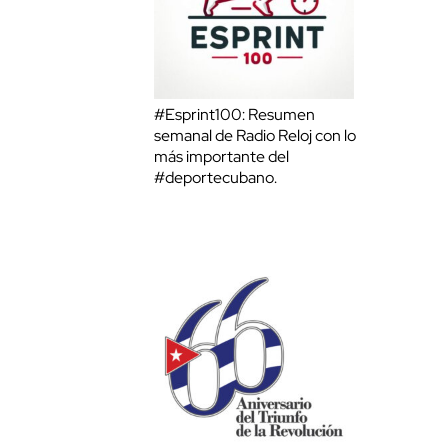
#Esprint100: Resumen
semanal de Radio Reloj con lo
más importante del
#deportecubano.