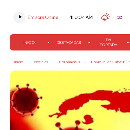
Emisora Online
-
4:10:05 AM
Twitter
Facebook
Threads
Inst
EN
INICIO
DESTACADAS
PORTADA
Inicio
Noticias
Coronavirus
Covid-19 en Cuba: 63 n