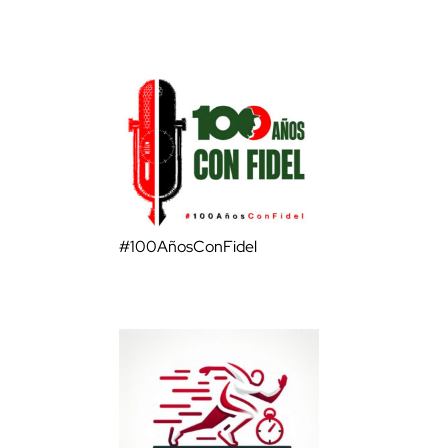
#100AñosConFidel