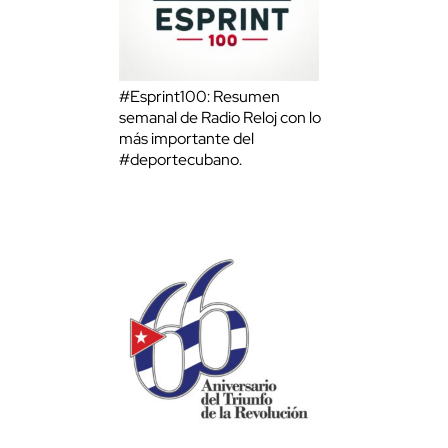
#Esprint100: Resumen
semanal de Radio Reloj con lo
más importante del
#deportecubano.