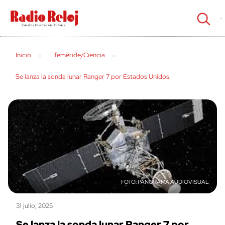
cerrar
Inicio
Efeméride/Ciencia
Se lanza la sonda lunar Ranger 7 por Estados Unidos.
PANORAMA AUDIOVISUAL
31 julio, 2025
Se lanza la sonda lunar Ranger 7 por