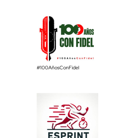
#100AñosConFidel