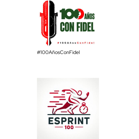
#100AñosConFidel