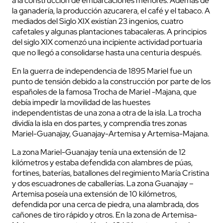
a la construcción de embarcaciones menores. Además de
la ganadería, la producción azucarera, el café y el tabaco. A
mediados del Siglo XIX existían 23 ingenios, cuatro
cafetales y algunas plantaciones tabacaleras. A principios
del siglo XIX comenzó una incipiente actividad portuaria
que no llegó a consolidarse hasta una centuria después.
En la guerra de independencia de 1895 Mariel fue un
punto de tensión debido a la construcción por parte de los
españoles de la famosa Trocha de Mariel -Majana, que
debía impedir la movilidad de las huestes
independentistas de una zona a otra de la isla. La trocha
dividía la isla en dos partes, y comprendía tres zonas
Mariel-Guanajay, Guanajay-Artemisa y Artemisa-Majana.
La zona Mariel-Guanajay tenía una extensión de 12
kilómetros y estaba defendida con alambres de púas,
fortines, baterías, batallones del regimiento María Cristina
y dos escuadrones de caballerías. La zona Guanajay –
Artemisa poseía una extensión de 10 kilómetros,
defendida por una cerca de piedra, una alambrada, dos
cañones de tiro rápido y otros. En la zona de Artemisa-