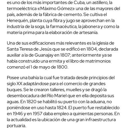
es uno de los más importantes de Cuba, un astillero, la
termoeléctrica «Máximo Gómez» una de las mayores del
país, además de la fábrica de cemento. Se cultiva el
Henequén, planta cuya fibra y jugo se aprovechan en la
industria de la soga, la farmacéutica, la jabonera y como la
materia prima para la elaboración de artesanía.
Una de sus edificaciones más relevantes es la iglesia de
Santa Teresa de Jesús que se edificó en 1804, declarada
auxiliar a la de Guanajay en 1807; anteriormente ya se
había construido una ermita y el libro de matrimonios
comenzó el 1 de mayo de 1800.
Posee una bahía la cual fue tratada desde principios del
siglo XX adaptándose para el comercio de grandes
buques. Se le crearon talleres, muelles y se dragó la
desembocadura del Río Mariel que en ella deposita sus
aguas. En 1820 se habilitó su puerto con la aduana, no
poniéndose en uso hasta 1824. El puerto fue restablecido
en 1946 y en 1957 daba empleo a quinientas personas. En
la actualidad es la ubicación de una gran infraestructura
portuaria.