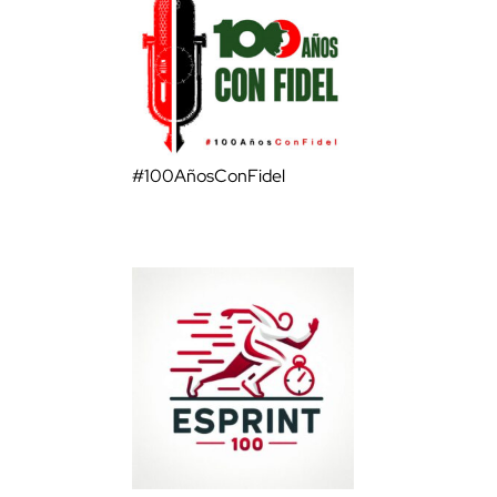
#100AñosConFidel