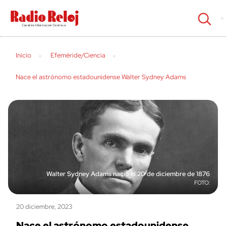
cerrar
Inicio
Efeméride/Ciencia
Nace el astrónomo estadounidense Walter Sydney Adams
Walter Sydney Adams nació el 20 de diciembre de 1876
20 diciembre, 2023
Nace el astrónomo estadounidense