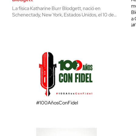
mu
La física Katharine Burr Blodgett, nació en
Bl
Schenectady, New York, Estados Unidos, el 10 de…
a 
¡
#100AñosConFidel