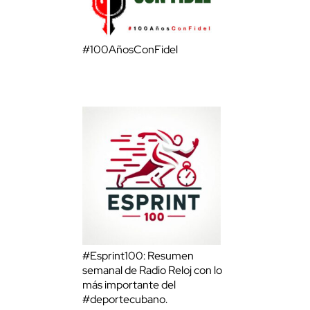
#100AñosConFidel
#Esprint100: Resumen
semanal de Radio Reloj con lo
más importante del
#deportecubano.