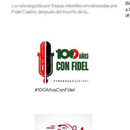
Bl
La ruta seguida por tropas rebeldes encabezadas por
a 
Fidel Castro, después del triunfo de la…
¡
#100AñosConFidel