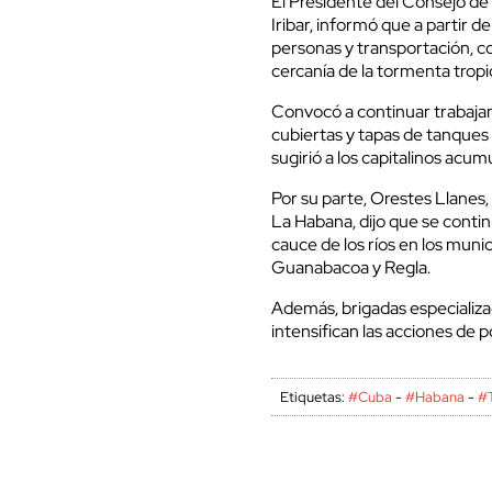
El Presidente del Consejo de
Iribar, informó que a partir de
personas y transportación, con
cercanía de la tormenta tropi
Convocó a continuar trabajan
cubiertas y tapas de tanques 
sugirió a los capitalinos acum
Por su parte, Orestes Llanes,
La Habana, dijo que se continú
cauce de los ríos en los muni
Guanabacoa y Regla.
Además, brigadas especializa
intensifican las acciones de 
Etiquetas:
#Cuba
-
#Habana
-
#