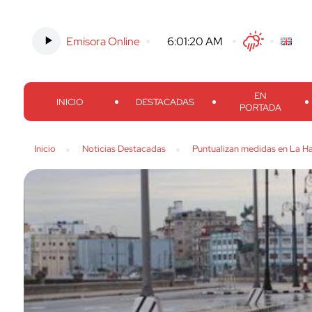
Emisora Online
-
6:01:21 AM
Twitter
Facebook
Threads
Inst
EN
INICIO
DESTACADAS
PORTADA
Inicio
Noticias Destacadas
Puntualizan medidas en La H