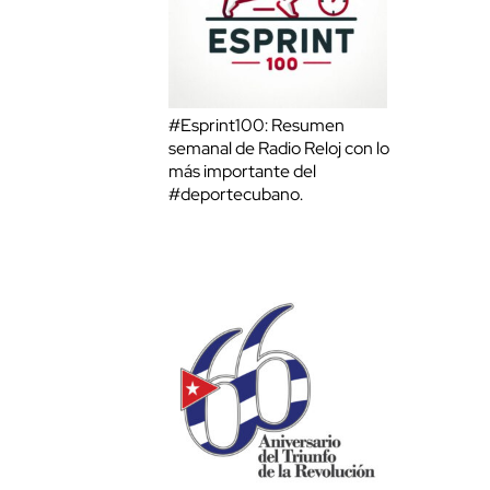
#Esprint100: Resumen
semanal de Radio Reloj con lo
más importante del
#deportecubano.