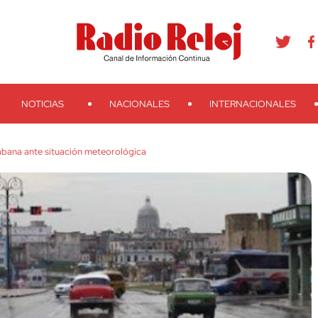
agram
Youtube
Telegram
Teveo
Ivoox
RSS
Search
NOTICIAS
NACIONALES
INTERNACIONALES
abana ante situación meteorológica