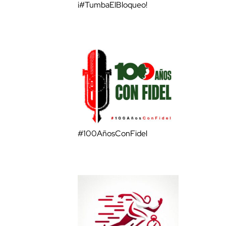
¡#TumbaElBloqueo!
#100AñosConFidel