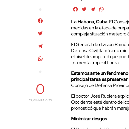
Facebook
Twitter
Telegram
WhatsApp
Facebook
La Habana, Cuba.
El Consejo
medidas en la etapa de prepar
Twitter
compleja situación meteoroló
El General de división Ramón
Telegram
Defensa Civil, llamó a no min
el nivel de amplitud que puede
WhatsApp
tormenta tropical Laura.
Estamos ante un fenómeno qu
principal tarea es preservar 
0
Consejo de Defensa Provincial 
El doctor José Rubiera explic
COMENTARIOS
Occidente esté dentro del c
pronosticó que habrán marej
Minimizar riesgos