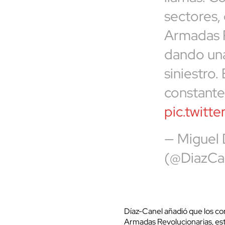
sectores, 
Armadas R
dando una
siniestro
constante
pic.twit
— Miguel
(@DiazCa
Díaz-Canel añadió que los com
Armadas Revolucionarias, está