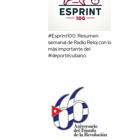
#Esprint100: Resumen
semanal de Radio Reloj con lo
más importante del
#deportecubano.