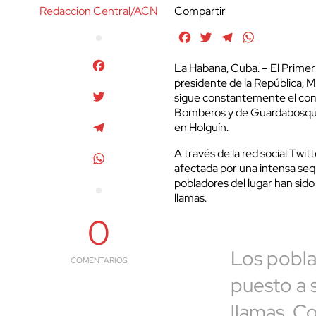
Redaccion Central/ACN
Compartir
Facebook
Twitter
Telegram
WhatsApp
Facebook
La Habana, Cuba. – El Primer
presidente de la República, 
Twitter
sigue constantemente el com
Bomberos y de Guardabosques
Telegram
en Holguín.
A través de la red social Twi
WhatsApp
afectada por una intensa sequ
pobladores del lugar han sid
llamas.
0
Los pobla
COMENTARIOS
puesto a 
llamas. C