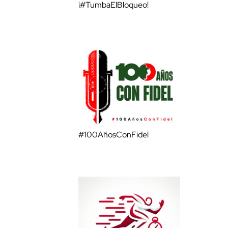
¡#TumbaElBloqueo!
#100AñosConFidel