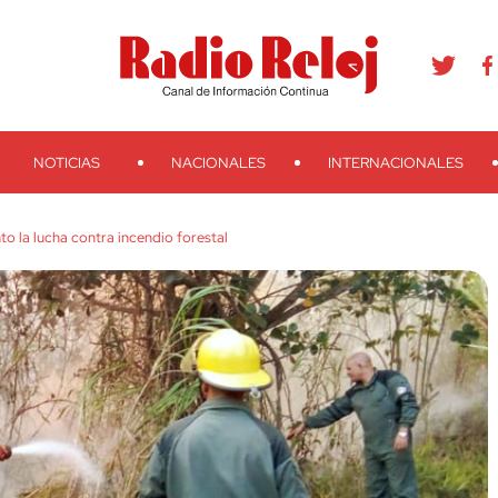
agram
Youtube
Telegram
Teveo
Ivoox
RSS
Search
NOTICIAS
NACIONALES
INTERNACIONALES
o la lucha contra incendio forestal