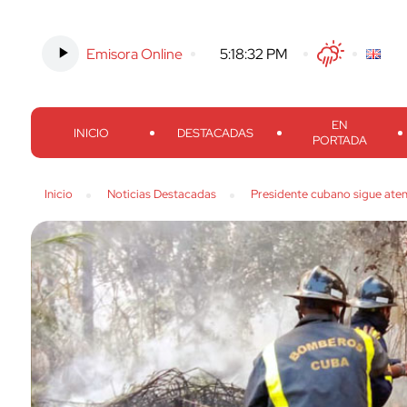
Emisora Online
-
5:18:32 PM
Twitter
Facebook
Threads
Inst
EN
INICIO
DESTACADAS
PORTADA
Inicio
Noticias Destacadas
Presidente cubano sigue atent