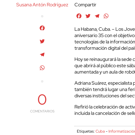
Susana Antón Rodríguez
Compartir
Facebook
Twitter
Telegram
WhatsApp
Facebook
La Habana, Cuba. – Los Jove
aniversario 35 con el objetiv
Twitter
tecnologías de la información
transformación digital del paí
Telegram
Hoy se reinaugurará la sede ce
que abrirá al público este sá
WhatsApp
aumentada y un aula de robót
Adriana Suárez, especialista
también tendrá lugar una feri
0
diversas instituciones del se
Refirió la celebración de acti
COMENTARIOS
incluida la cancelación de s
Etiquetas:
Cuba
-
Informatizació