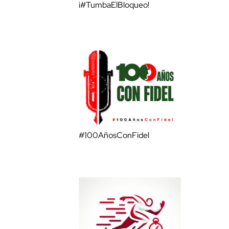
¡#TumbaElBloqueo!
#100AñosConFidel