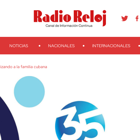
agram
Youtube
Telegram
Teveo
Ivoox
RSS
Search
NOTICIAS
NACIONALES
INTERNACIONALES
izando a la familia cubana