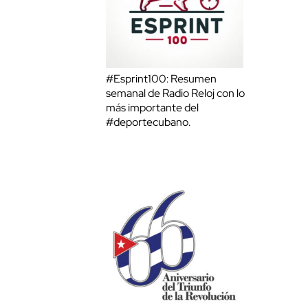
#Esprint100: Resumen
semanal de Radio Reloj con lo
más importante del
#deportecubano.