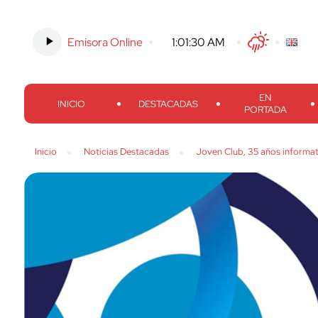
Emisora Online
-
1:01:30 AM
Twitter
Facebook
Threads
Inst
EN
INICIO
DESTACADAS
PORTADA
Inicio
Noticias Destacadas
Joven Club, 35 años informat