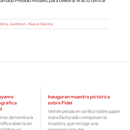
 llamado Presidio Modelo, para celebrar el acto central
 de la Juventud
-
Nueva Gerona
Bayamo
Inauguran muestra pictórica
ográfica
sobre Fidel
l
Veinte piezas en acrílico sobre papel
l se denomina la
manufacturado componen la
ráfica abierta en
muestra, que recoge una
ial Manuel
interpretación del…