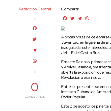
Redaccion Central
Compartir
Facebook
Twitter
Telegram
WhatsApp
Facebook
A pocas horas de celebrarse e
Twitter
Juventud, en la galería de 
inaugurada, este miércoles,
Telegram
Jefe, Fidel Castro Ruz.
WhatsApp
Ernesto Reinoso, primer secre
y Arelys Casañola, presidenta
abierta la exposición, que resu
Revolución a esa ínsula.
0
Entre los presentes se encon
Instituto Cubano de Amistad 
Poder Popular.
COMENTARIOS
Este 2 de agosto los pineros