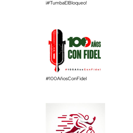
¡#TumbaElBloqueo!
#100AñosConFidel