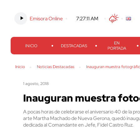
Emisora Online
-
7:27:12 AM
Twitter
Facebook
Threads
Inst
EN
INICIO
DESTACADAS
PORTADA
Inicio
Noticias Destacadas
Inauguran muestra fotográfic
1 agosto, 2018
Inauguran muestra fotog
A pocas horas de celebrarse el aniversario 40 de la pro
arte Martha Machado de Nueva Gerona, quedó inaugura
dedicada al Comandante en Jefe, Fidel Castro Ruz.