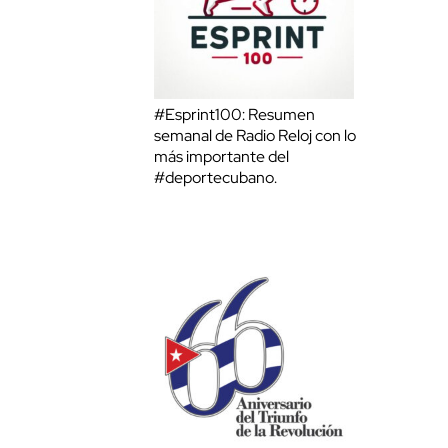
#Esprint100: Resumen
semanal de Radio Reloj con lo
más importante del
#deportecubano.