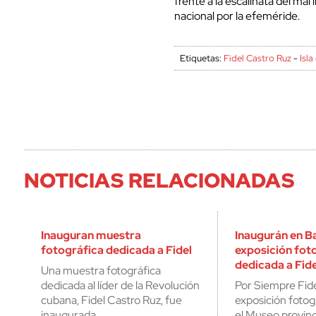
frente a la escalinata del mal
nacional por la efeméride.
Etiquetas:
Fidel Castro Ruz
-
Isla
NOTICIAS RELACIONADAS
Inauguran muestra
Inaugurán en 
fotográfica dedicada a Fidel
exposición fot
dedicada a Fide
Una muestra fotográfica
dedicada al líder de la Revolución
Por Siempre Fide
cubana, Fidel Castro Ruz, fue
exposición fotog
inaugurada…
el Museo provinc