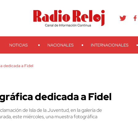
agram
Youtube
Telegram
Teveo
Ivoox
RSS
Search
NOTICIAS
NACIONALES
INTERNACIONALES
a dedicada a Fidel
ráfica dedicada a Fidel
clamación de Isla de la Juventud, en la galería de
da, este miércoles, una muestra fotográfica