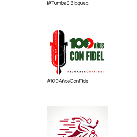
¡#TumbaElBloqueo!
#100AñosConFidel