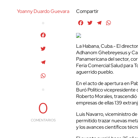
Yoanny Duardo Guevara
Compartir
Facebook
Twitter
Telegram
WhatsApp
Facebook
La Habana, Cuba.- El director
Twitter
Adhanom Ghebreyesus y Caris
Panamericana del sector, cort
Telegram
Feria Comercial Salud para To
aguerrido pueblo.
WhatsApp
En el acto de apertura en Pa
Buró Político vicepresidente 
Roberto Morales, trascendió 
0
empresas de ellas 139 extranj
Luis Navarro, viceministro de
permitido trazar nuevas metas
COMENTARIOS
y los avances científicos téc