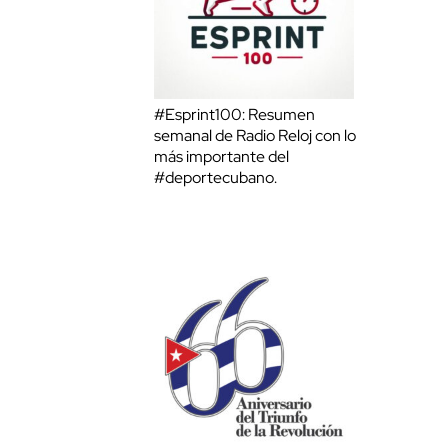
#Esprint100: Resumen
semanal de Radio Reloj con lo
más importante del
#deportecubano.