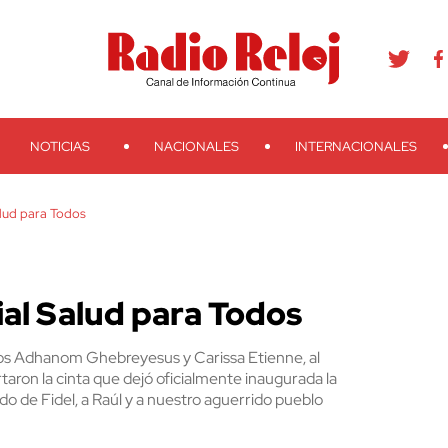
agram
Youtube
Telegram
Teveo
Ivoox
RSS
Search
NOTICIAS
NACIONALES
INTERNACIONALES
lud para Todos
al Salud para Todos
dros Adhanom Ghebreyesus y Carissa Etienne, al
taron la cinta que dejó oficialmente inaugurada la
do de Fidel, a Raúl y a nuestro aguerrido pueblo