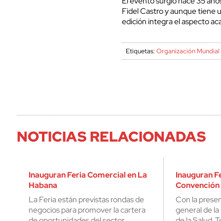
El evento surgió hace 35 años 
Fidel Castro y aunque tiene 
edición integra el aspecto ac
Etiquetas:
Organización Mundial 
NOTICIAS RELACIONADAS
Inauguran Feria Comercial en La
Inauguran Fe
Habana
Convención 
La Feria están previstas rondas de
Con la presen
negocios para promover la cartera
general de la
de oportunidades del sector.
de la Salud,