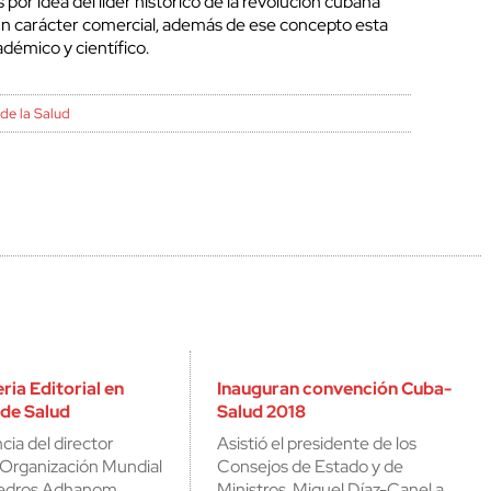
por idea del líder histórico de la revolución cubana
un carácter comercial, además de ese concepto esta
adémico y científico.
de la Salud
ria Editorial en
Inauguran convención Cuba-
de Salud
Salud 2018
cia del director
Asistió el presidente de los
 Organización Mundial
Consejos de Estado y de
 Tedros Adhanom…
Ministros, Miguel Díaz-Canel a