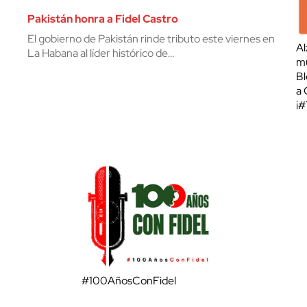
Pakistán honra a Fidel Castro
El gobierno de Pakistán rinde tributo este viernes en
Al
La Habana al líder histórico de…
mu
Bl
a 
¡
#100AñosConFidel