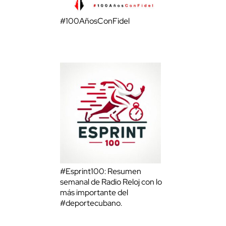
#100AñosConFidel
#Esprint100: Resumen
semanal de Radio Reloj con lo
más importante del
#deportecubano.