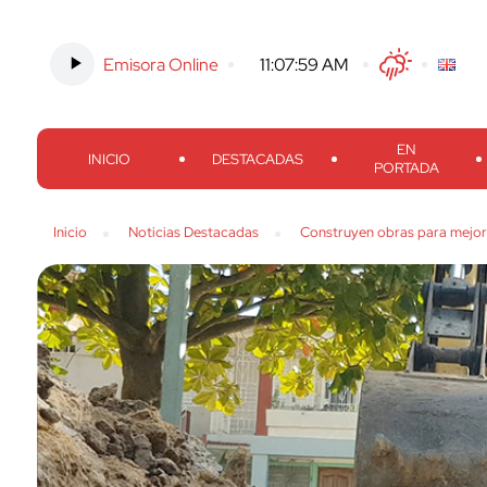
Emisora Online
-
11:08:00 AM
Twitter
Facebook
Threads
Inst
EN
INICIO
DESTACADAS
PORTADA
Inicio
Noticias Destacadas
Construyen obras para mejor