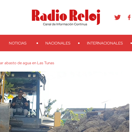
agram
Youtube
Telegram
Teveo
Ivoox
RSS
Search
NOTICIAS
NACIONALES
INTERNACIONALES
ar abasto de agua en Las Tunas