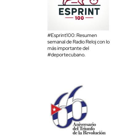
#Esprint100: Resumen
semanal de Radio Reloj con lo
más importante del
#deportecubano.