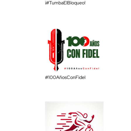
¡#TumbaElBloqueo!
#100AñosConFidel