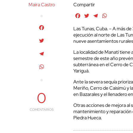
Maira Castro
Compartir
Facebook
Twitter
Telegram
WhatsApp
Facebook
Las Tunas, Cuba. – A más de 
ejecución al norte de Las Tun
Twitter
nueve asentamientos rurales
La localidad de Manatí tiene 
Telegram
semestre de este año prevén c
subterránea en el Cerro de 
WhatsApp
Yariguá.
Ante la severa sequía prioriz
Meriño, Cerro de Caisimú y l
0
en Bazarales y el llenadero en
Otras acciones de mejora al s
COMENTARIOS
mantenimiento y reparación 
Piedra Hueca.