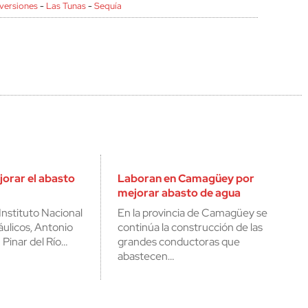
nversiones
-
Las Tunas
-
Sequía
orar el abasto
Laboran en Camagüey por
mejorar abasto de agua
Instituto Nacional
En la provincia de Camagüey se
ulicos, Antonio
continúa la construcción de las
 Pinar del Río…
grandes conductoras que
abastecen…