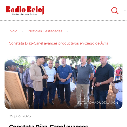
cerrar
Inicio
Noticias Destacadas
Constata Díaz-Canel avances productivos en Ciego de Ávila
TOMADA DE LA ACN
25 julio, 2025
Constata Díaz-Canel avances