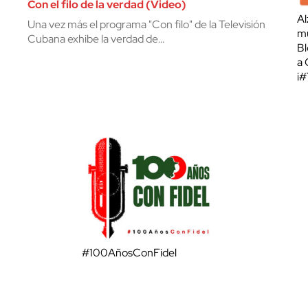
Con el filo de la verdad (Video)
Al
Una vez más el programa "Con filo" de la Televisión
mu
Cubana exhibe la verdad de…
Bl
a 
¡
#100AñosConFidel