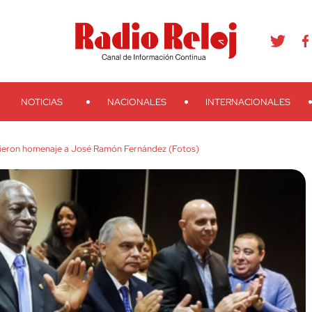
agram
Youtube
Telegram
Teveo
Ivoox
RSS
Search
NOTICIAS
NACIONALES
INTERNACIONALES
dieron homenaje a José Ramón Fernández (Fotos)