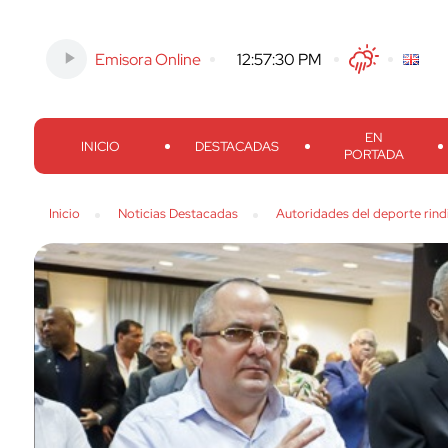
Emisora Online
-
12:57:31 PM
Twitter
Facebook
Threads
Inst
EN
INICIO
DESTACADAS
PORTADA
Inicio
Noticias Destacadas
Autoridades del deporte rin