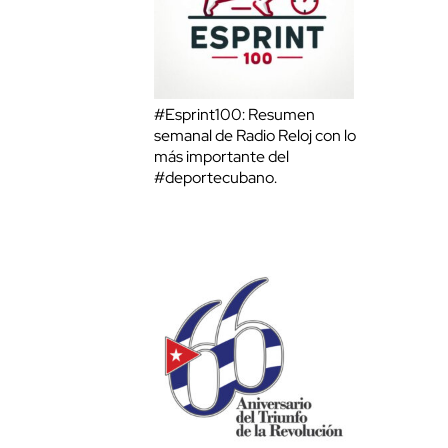
#Esprint100: Resumen
semanal de Radio Reloj con lo
más importante del
#deportecubano.