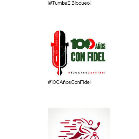
¡#TumbaElBloqueo!
#100AñosConFidel