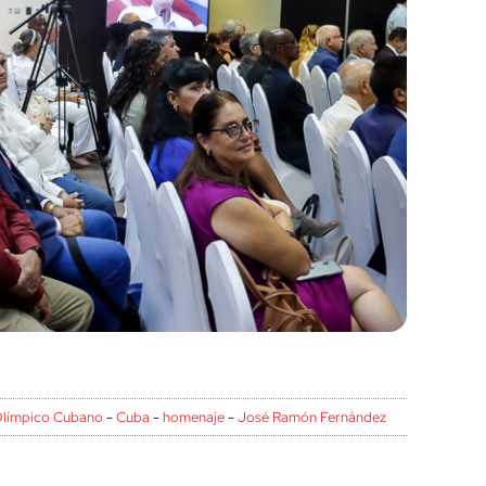
cerrar
Olímpico Cubano
-
Cuba
-
homenaje
-
José Ramón Fernández