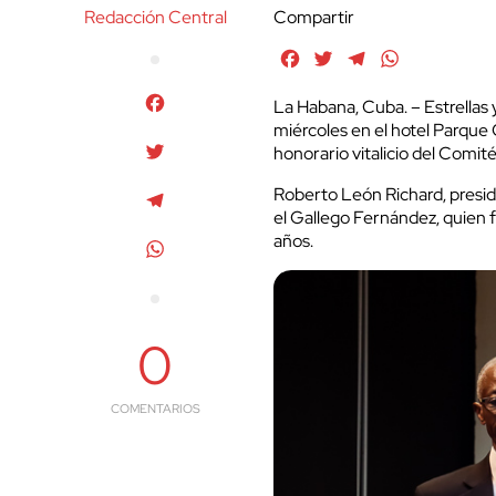
Redacción Central
Compartir
Facebook
Twitter
Telegram
WhatsApp
Facebook
La Habana, Cuba. – Estrellas
miércoles en el hotel Parqu
Twitter
honorario vitalicio del Comit
Roberto León Richard, presi
Telegram
el Gallego Fernández, quien f
años.
WhatsApp
0
COMENTARIOS