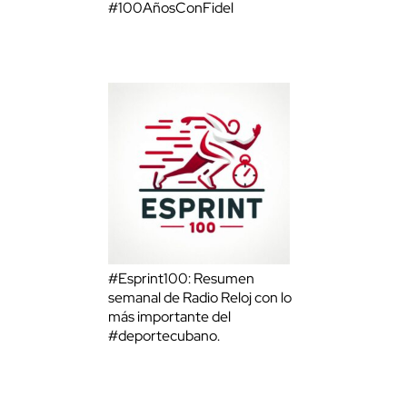
#100AñosConFidel
#Esprint100: Resumen
semanal de Radio Reloj con lo
más importante del
#deportecubano.