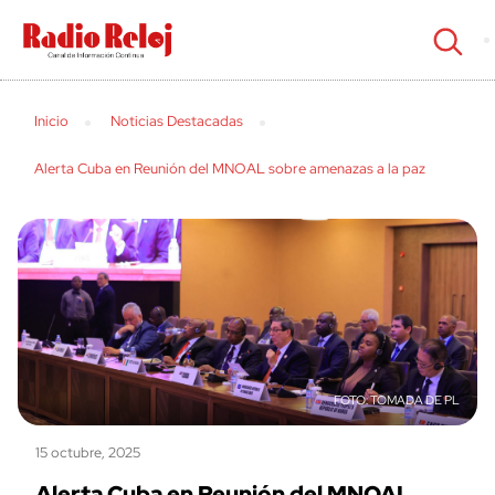
cerrar
Inicio
Noticias Destacadas
Alerta Cuba en Reunión del MNOAL sobre amenazas a la paz
TOMADA DE PL
15 octubre, 2025
Alerta Cuba en Reunión del MNOAL