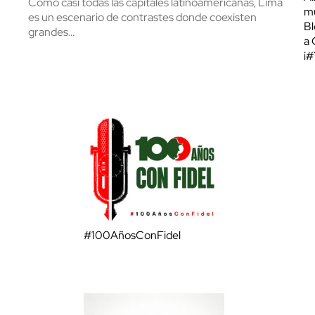
Como casi todas las capitales latinoamericanas, Lima
mu
es un escenario de contrastes donde coexisten
Bl
grandes…
a 
¡
#100AñosConFidel