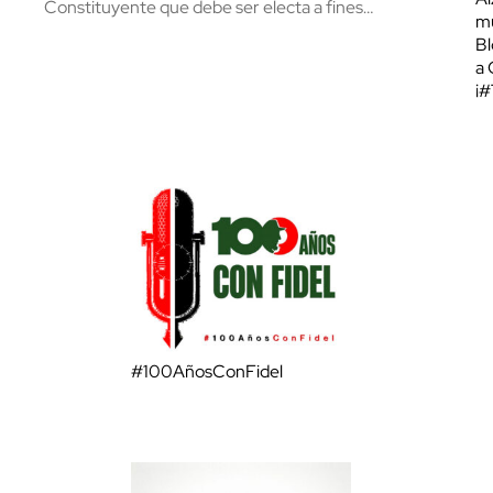
Constituyente que debe ser electa a fines…
mu
Bl
a 
¡
#100AñosConFidel