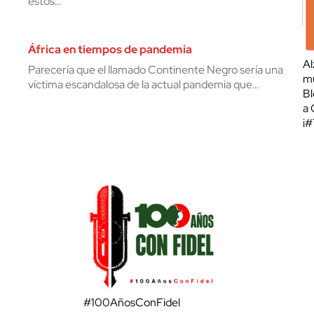
estos…
África en tiempos de pandemia
Al
Parecería que el llamado Continente Negro sería una
mu
víctima escandalosa de la actual pandemia que…
Bl
a 
¡
#100AñosConFidel