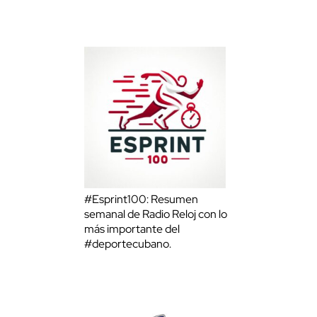
#Esprint100: Resumen
semanal de Radio Reloj con lo
más importante del
#deportecubano.