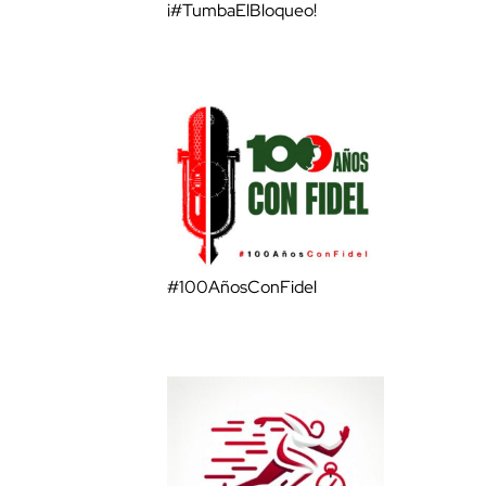
¡#TumbaElBloqueo!
#100AñosConFidel