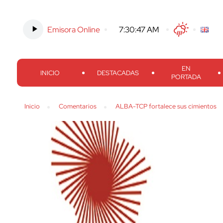
Emisora Online
-
7:30:48 AM
Twitter
Facebook
Threads
Inst
EN
INICIO
DESTACADAS
PORTADA
Inicio
Comentarios
ALBA-TCP fortalece sus cimientos