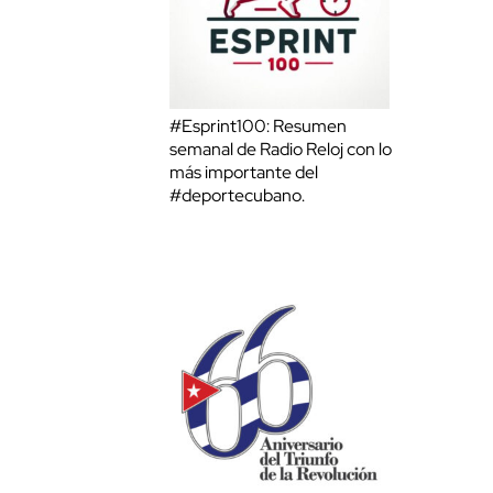
#Esprint100: Resumen
semanal de Radio Reloj con lo
más importante del
#deportecubano.