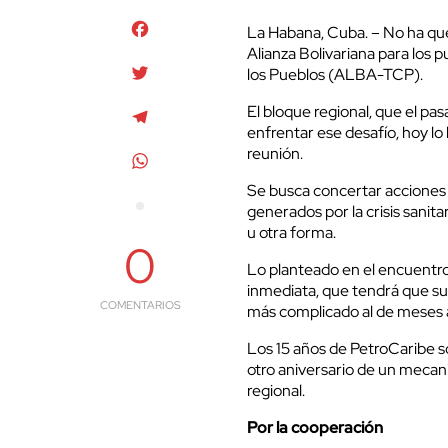
Facebook
La Habana, Cuba. – No ha que
Alianza Bolivariana para lo
Twitter
los Pueblos (ALBA-TCP).
El bloque regional, que el pas
Telegram
enfrentar ese desafío, hoy l
reunión.
WhatsApp
Se busca concertar acciones 
generados por la crisis sanit
u otra forma.
0
Lo planteado en el encuentro 
inmediata, que tendrá que su
COMENTARIOS
más complicado al de meses 
Los 15 años de PetroCaribe so
otro aniversario de un meca
regional.
Por la cooperación