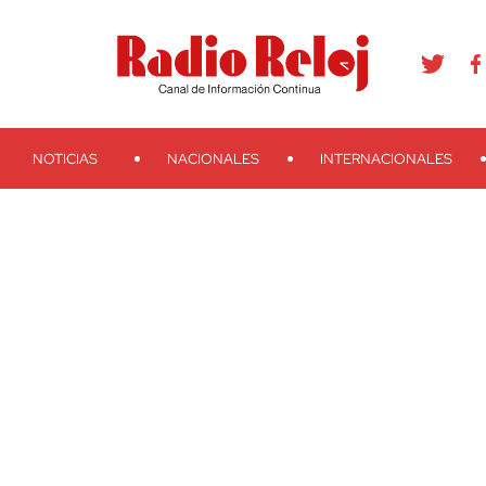
agram
Youtube
Telegram
Teveo
Ivoox
RSS
Search
NOTICIAS
NACIONALES
INTERNACIONALES